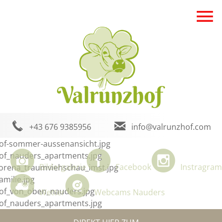
+43 676 9385956
info@valrunzhof.com
Bildergalerie
Facebook
Instragram
Wetter
Webcams Nauders