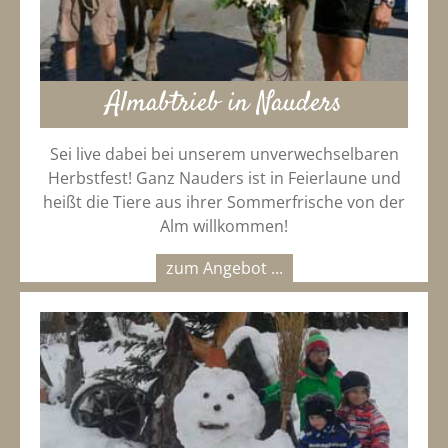
Almabtrieb in Nauders
Sei live dabei bei unserem unverwechselbaren
Herbstfest! Ganz Nauders ist in Feierlaune und
heißt die Tiere aus ihrer Sommerfrische von der
Alm willkommen!
zum Angebot ...