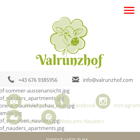
+43 676 9385956
info@valrunzhof.com
Bildergalerie
Facebook
Instragram
Wetter
Webcams Nauders