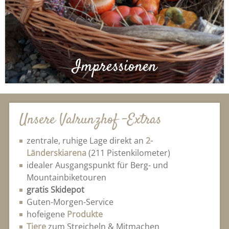
Impressionen
Unsere Valrunzhof -Extras
zentrale, ruhige Lage direkt an
2-
Länderskiarena
(211 Pistenkilometer)
idealer Ausgangspunkt für Berg- und
Mountainbiketouren
gratis Skidepot
Guten-Morgen-Service
hofeigene
Produkte
Tiere
zum Streicheln & Mitmachen